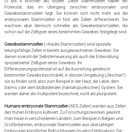
(5 bis 9 Wochen alt) isoliert. Diese Stammzellen haben ein
Potenzial, das im Übergang zwischen embryonalen und
Gewebestammzellen liegt. Sie können sich nicht mehr wie die
embryonalen Stammzellen in fast alle Zellen differenzieren. Sie
wachsen aber dennoch schneller als Gewebestammzellen, die
schon auf die Zelltypen eines bestimmten Gewebes festgelegt sind.
Gewebestammzellen
(=Adulte Stammzellen) sind spezielle
teilungsfähige Zellen in bereits ausgewachsenen Geweben. Sie
dienen sowohl der Selbsterneuerung als auch der Entwicklung
spezialisierter Zelltypen eines Gewebes. Ihr
Differenzierungspotenzial ist auf die Ausreifung genetisch
bestimmter Gewebe beschränkt, in dessen Umgebung („Nischen“)
sie zu finden sind, also zum Beispiel in der Haut, der Leber, dem
Darms oder dem blutbildenden (hämatopoetischen) System. Sie
werden daher als multipotent bezeichnet, nicht als pluripotent.
Humane embryonale Stammzellen
(hES-Zellen) werden aus Zellen
des frühen Embryos kultiviert. Zu Forschungszwecken gewinnt
man heute in verschiedenen Ländern, zum Beispiel in Belgien und
Großbritannien, embryonale Stammzellen aus überzähligen
Embryonen künstlicher Befruchtungen (in-vitro-Fertilisation). Die