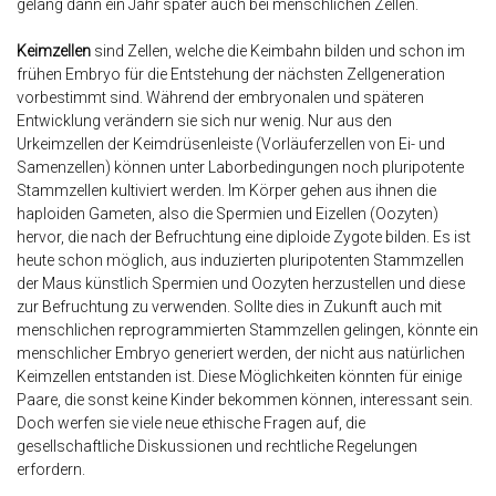
gelang dann ein Jahr später auch bei menschlichen Zellen.
Keimzellen
sind Zellen, welche die Keimbahn bilden und schon im
frühen Embryo für die Entstehung der nächsten Zellgeneration
vorbestimmt sind. Während der embryonalen und späteren
Entwicklung verändern sie sich nur wenig. Nur aus den
Urkeimzellen der Keimdrüsenleiste (Vorläuferzellen von Ei- und
Samenzellen) können unter Laborbedingungen noch pluripotente
Stammzellen kultiviert werden. Im Körper gehen aus ihnen die
haploiden Gameten, also die Spermien und Eizellen (Oozyten)
hervor, die nach der Befruchtung eine diploide Zygote bilden. Es ist
heute schon möglich, aus induzierten pluripotenten Stammzellen
der Maus künstlich Spermien und Oozyten herzustellen und diese
zur Befruchtung zu verwenden. Sollte dies in Zukunft auch mit
menschlichen reprogrammierten Stammzellen gelingen, könnte ein
menschlicher Embryo generiert werden, der nicht aus natürlichen
Keimzellen entstanden ist. Diese Möglichkeiten könnten für einige
Paare, die sonst keine Kinder bekommen können, interessant sein.
Doch werfen sie viele neue ethische Fragen auf, die
gesellschaftliche Diskussionen und rechtliche Regelungen
erfordern.