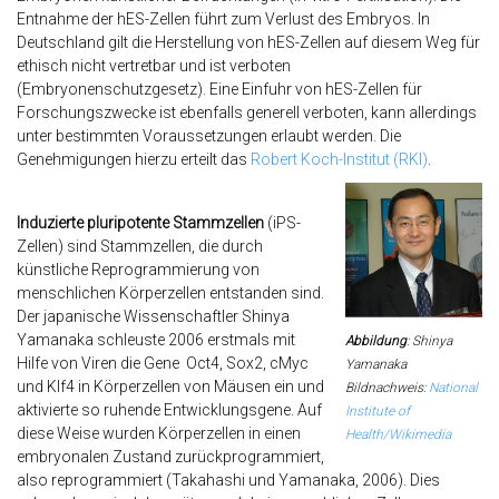
Entnahme der hES-Zellen führt zum Verlust des Embryos. In
Deutschland gilt die Herstellung von hES-Zellen auf diesem Weg für
ethisch nicht vertretbar und ist verboten
(Embryonenschutzgesetz). Eine Einfuhr von hES-Zellen für
Forschungszwecke ist ebenfalls generell verboten, kann allerdings
unter bestimmten Voraussetzungen erlaubt werden. Die
Genehmigungen hierzu erteilt das
Robert Koch-Institut (RKI)
.
Induzierte pluripotente Stammzellen
(iPS-
Zellen) sind Stammzellen, die durch
künstliche Reprogrammierung von
menschlichen Körperzellen entstanden sind.
Der japanische Wissenschaftler Shinya
Yamanaka schleuste 2006 erstmals mit
Abbildung
: Shinya
Hilfe von Viren die Gene Oct4, Sox2, cMyc
Yamanaka
und Klf4 in Körperzellen von Mäusen ein und
Bildnachweis:
National
aktivierte so ruhende Entwicklungsgene. Auf
Institute of
diese Weise wurden Körperzellen in einen
Health/Wikimedia
embryonalen Zustand zurückprogrammiert,
also reprogrammiert (Takahashi und Yamanaka, 2006). Dies