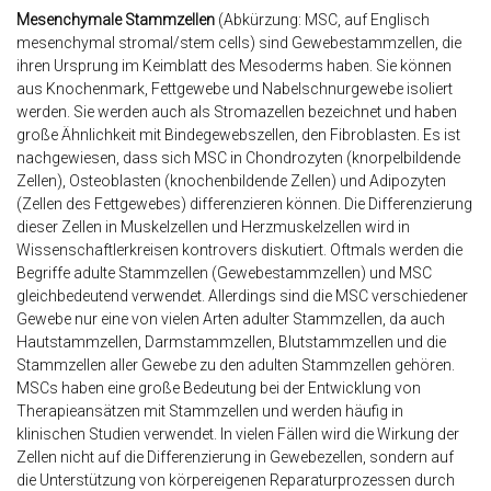
Mesenchymale Stammzellen
(Abkürzung: MSC, auf Englisch
mesenchymal stromal/stem cells) sind Gewebestammzellen, die
ihren Ursprung im Keimblatt des Mesoderms haben. Sie können
aus Knochenmark, Fettgewebe und Nabelschnurgewebe isoliert
werden. Sie werden auch als Stromazellen bezeichnet und haben
große Ähnlichkeit mit Bindegewebszellen, den Fibroblasten. Es ist
nachgewiesen, dass sich MSC in Chondrozyten (knorpelbildende
Zellen), Osteoblasten (knochenbildende Zellen) und Adipozyten
(Zellen des Fettgewebes) differenzieren können. Die Differenzierung
dieser Zellen in Muskelzellen und Herzmuskelzellen wird in
Wissenschaftlerkreisen kontrovers diskutiert. Oftmals werden die
Begriffe adulte Stammzellen (Gewebestammzellen) und MSC
gleichbedeutend verwendet. Allerdings sind die MSC verschiedener
Gewebe nur eine von vielen Arten adulter Stammzellen, da auch
Hautstammzellen, Darmstammzellen, Blutstammzellen und die
Stammzellen aller Gewebe zu den adulten Stammzellen gehören.
MSCs haben eine große Bedeutung bei der Entwicklung von
Therapieansätzen mit Stammzellen und werden häufig in
klinischen Studien verwendet. In vielen Fällen wird die Wirkung der
Zellen nicht auf die Differenzierung in Gewebezellen, sondern auf
die Unterstützung von körpereigenen Reparaturprozessen durch